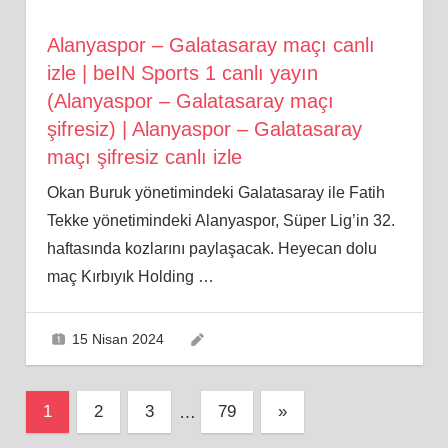
Alanyaspor – Galatasaray maçı canlı
izle | beIN Sports 1 canlı yayın
(Alanyaspor – Galatasaray maçı
şifresiz) | Alanyaspor – Galatasaray
maçı şifresiz canlı izle
Okan Buruk yönetimindeki Galatasaray ile Fatih
Tekke yönetimindeki Alanyaspor, Süper Lig’in 32.
haftasında kozlarını paylaşacak. Heyecan dolu
maç Kırbıyık Holding
…
15 Nisan 2024
Yazı
Next
1
2
3
…
79
»
Posts