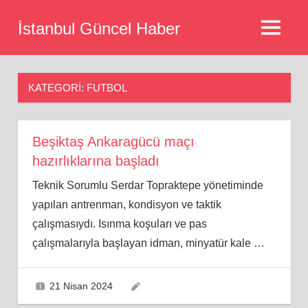
Skip
İstanbul Güncel Haber
to
MENU
content
KATEGORI:
FUTBOL
Beşiktaş Ankaragücü maçı
hazırlıklarına başladı
Teknik Sorumlu Serdar Topraktepe yönetiminde
yapılan antrenman, kondisyon ve taktik
çalışmasıydı. Isınma koşuları ve pas
çalışmalarıyla başlayan idman, minyatür kale
…
21 Nisan 2024