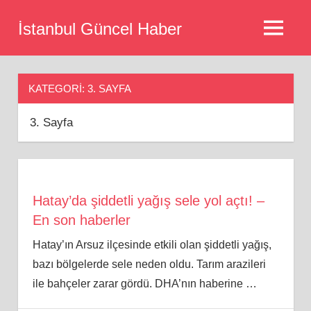
Skip
İstanbul Güncel Haber
to
MENU
content
KATEGORI:
3. SAYFA
3. Sayfa
Hatay’da şiddetli yağış sele yol açtı! –
En son haberler
Hatay’ın Arsuz ilçesinde etkili olan şiddetli yağış,
bazı bölgelerde sele neden oldu. Tarım arazileri
ile bahçeler zarar gördü. DHA’nın haberine
…