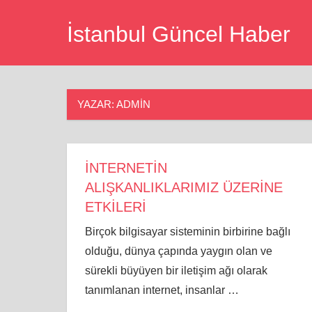
Skip
İstanbul Güncel Haber
to
content
YAZAR:
ADMIN
İNTERNETİN
ALIŞKANLIKLARIMIZ ÜZERİNE
ETKİLERİ
Birçok bilgisayar sisteminin birbirine bağlı
olduğu, dünya çapında yaygın olan ve
sürekli büyüyen bir iletişim ağı olarak
tanımlanan internet, insanlar
…