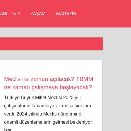
ANLI TV 2
YAŞAM
MAGAZİN
Meclis ne zaman açılacak? TBMM
ne zaman çalışmaya başlayacak?
Türkiye Büyük Millet Meclisi 2023 yılı
çalışmalarını tamamlayarak mesaisine ara
verdi. 2024 yılında Meclis gündemine
önemli düzenlemelerin gelmesi bekleniyor.
İşte,
…