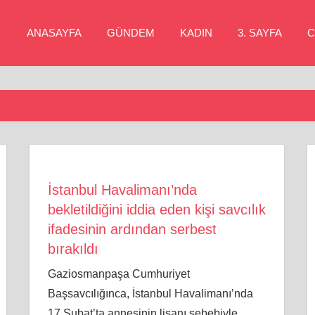
ANASAYFA
GÜNDEM
KADIN
3. SAYFA
C
İstanbul Havalimanı’nda
bekletildiğini iddia eden kişi savcılık
ifadesinin ardından serbest
bırakıldı
Gaziosmanpaşa Cumhuriyet
Başsavcılığınca, İstanbul Havalimanı’nda
17 Şubat’ta annesinin lisanı sebebiyle