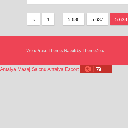
Yazı
Previous
«
1
…
5.636
5.637
5.638
Posts
sayfalandırması
WordPress Theme: Napoli by ThemeZee.
79
Antalya Masaj Salonu
Antalya Escort