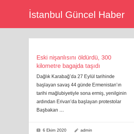
Skip
İstanbul Güncel Haber
to
content
Eski nişanlısını öldürdü, 300
kilometre bagajda taşıdı
Dağlık Karabağ’da 27 Eylül tarihinde
başlayan savaş 44 günde Ermenistan’ın
tarihi mağlubiyetiyle sona ermiş, yenilginin
ardından Erivan’da başlayan protestolar
Başbakan
…
6 Ekim 2020
admin