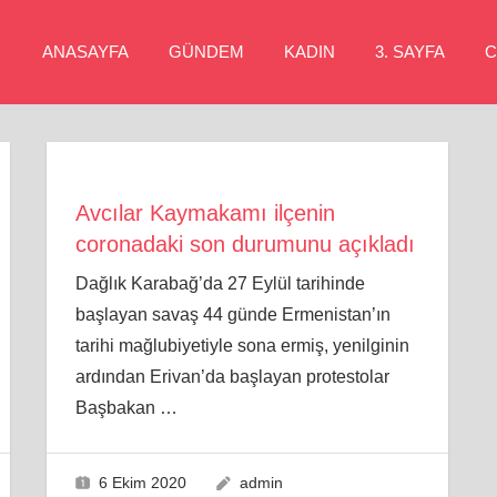
ANASAYFA
GÜNDEM
KADIN
3. SAYFA
C
Avcılar Kaymakamı ilçenin
coronadaki son durumunu açıkladı
Dağlık Karabağ’da 27 Eylül tarihinde
başlayan savaş 44 günde Ermenistan’ın
tarihi mağlubiyetiyle sona ermiş, yenilginin
ardından Erivan’da başlayan protestolar
Başbakan
…
6 Ekim 2020
admin