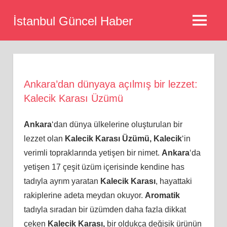
Skip
İstanbul Güncel Haber
to
MENU
content
Ankara’dan dünyaya açılmış bir lezzet:
Kalecik Karası Üzümü
Ankara
‘dan dünya ülkelerine oluşturulan bir
lezzet olan
Kalecik Karası Üzümü,
Kalecik
‘in
verimli topraklarında yetişen bir nimet.
Ankara
‘da
yetişen 17 çeşit üzüm içerisinde kendine has
tadıyla ayrım yaratan
Kalecik Karası
, hayattaki
rakiplerine adeta meydan okuyor.
Aromatik
tadıyla sıradan bir üzümden daha fazla dikkat
çeken
Kalecik Karası,
bir oldukça değişik ürünün