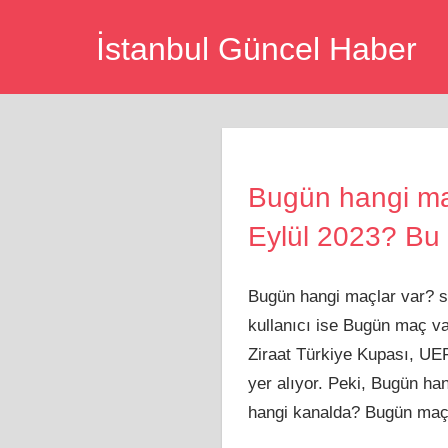
Skip
İstanbul Güncel Haber
to
content
Bugün hangi ma
Eylül 2023? Bu 
Bugün hangi maçlar var? s
kullanıcı ise Bugün maç va
Ziraat Türkiye Kupası, UEF
yer alıyor. Peki, Bugün h
hangi kanalda? Bugün maç