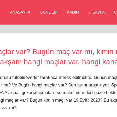
ANASAYFA
GÜNDEM
KADIN
3. SAYFA
C
çlar var? Bugün maç var mı, kimin 
akşam hangi maçlar var, hangi kan
orusu futbolseverler tarafınca merak edilmekte. Günün maç
r mı? Ve Bugün hangi maçlar var? Sorularını araştırıyor.
Sp
A Avrupa ligi karşılaşmaları ise maksimum dört gözle bekle
angi maçlar var? Bugün kimin maçı var 19 Eylül 2023? Bu ak
 var mı?