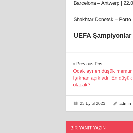
Barcelona – Antwerp | 22.
Shakhtar Donetsk – Porto 
UEFA Şampiyonlar 
Yazı
Previous Post
Ocak ayı en düşük memur 
gezinmesi
Işıkhan açıkladı! En düşü
olacak?
23 Eylül 2023
admin
BIR YANIT YAZIN