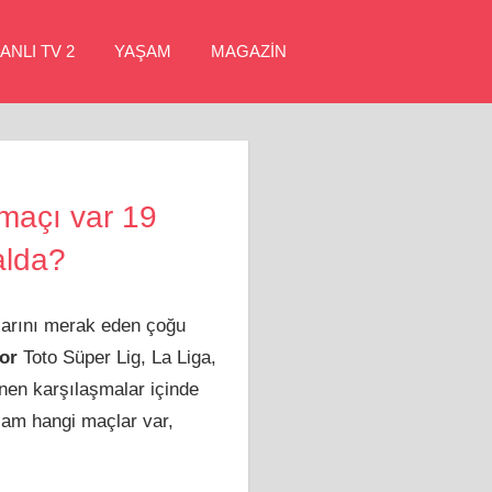
ANLI TV 2
YAŞAM
MAGAZİN
maçı var 19
alda?
larını merak eden çoğu
or
Toto Süper Lig, La Liga,
nen karşılaşmalar içinde
şam hangi maçlar var,