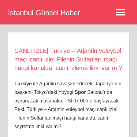
Skip
İstanbul Güncel Haber
to
MENU
content
CANLI İZLE| Türkiye – Arjantin voleybol
maçı canlı izle! Filenin Sultanları maçı
hangi kanalda, canlı izleme linki var mı?
Türkiye
ile Arjantin savaşım edecek. Japonya’nın
başkenti Tokyo’daki Yoyogi
Spor
Salonu’nda
oynanacak müsabaka, TSİ 07.00’de başlayacak.
Peki, Türkiye – Arjantin voleybol maçı canlı izle!
Filenin Sultanları maçı hangi kanalda, canlı
seyretme linki var mı?