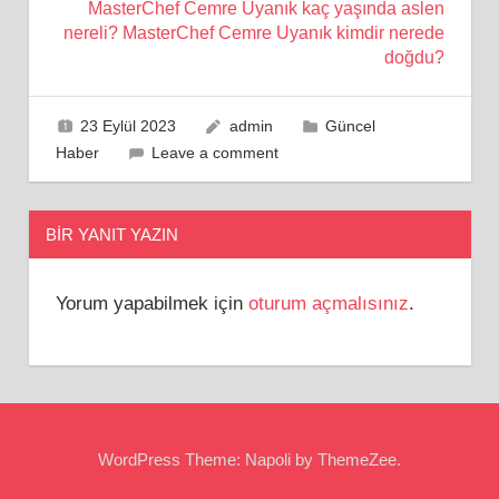
MasterChef Cemre Uyanık kaç yaşında aslen
nereli? MasterChef Cemre Uyanık kimdir nerede
doğdu?
23 Eylül 2023
admin
Güncel
Haber
Leave a comment
BIR YANIT YAZIN
Yorum yapabilmek için
oturum açmalısınız
.
WordPress Theme: Napoli by ThemeZee.