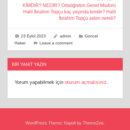
KİMDİR? NEDİR? Ortaöğretim Genel Müdürü
Halil İbrahim Topçu kaç yaşında kimdir? Halil
İbrahim Topçu aslen nereli?
23 Eylül 2023
admin
Güncel
Haber
Leave a comment
BIR YANIT YAZIN
Yorum yapabilmek için
oturum açmalısınız
.
WordPress Theme: Napoli by ThemeZee.