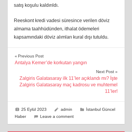
satış koşulu kaldırıldı.
Reeskont kredi vadesi süresince verilen döviz
almama taahhüdünden, ithalat ödemeleri
kapsamındaki döviz alımları kural dışı tutuldu.
Yazı
Previous Post
Antalya Kemer’de korkutan yangın
gezinmesi
Next Post
Zalgiris Galatasaray ilk 11’ler açıklandı mı? İşte
Zalgiris Galatasaray maç kadrosu ve muhtemel
11’ler!
25 Eylül 2023
admin
İstanbul Güncel
Haber
Leave a comment