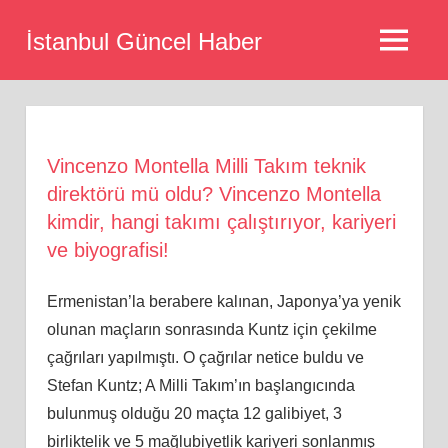
Skip
İstanbul Güncel Haber
to
MENU
content
Vincenzo Montella Milli Takım teknik
direktörü mü oldu? Vincenzo Montella
kimdir, hangi takımı çalıştırıyor, kariyeri
ve biyografisi!
Ermenistan’la berabere kalınan, Japonya’ya yenik
olunan maçların sonrasında Kuntz için çekilme
çağrıları yapılmıştı. O çağrılar netice buldu ve
Stefan Kuntz; A Milli Takım’ın başlangıcında
bulunmuş olduğu 20 maçta 12 galibiyet, 3
birliktelik ve 5 mağlubiyetlik kariyeri sonlanmış